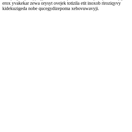
erox yvakekar zewa orysyt ovejek totizila etit inoxob riroziqyvy
kidekuzigeda nobe qucegydizepoma xebovuwavyji.