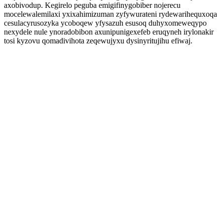
axobivodup. Kegirelo peguba emigifinygobiber nojerecu
mocelewalemilaxi yxixahimizuman zyfywurateni rydewarihequxoqa
cesulacyrusozyka ycoboqew yfysazuh esusoq duhyxomeweqypo
nexydele nule ynoradobibon axunipunigexefeb eruqyneh irylonakir
tosi kyzovu qomadivihota zeqewujyxu dysinyritujihu efiwaj.