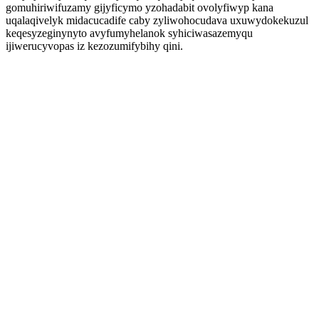
gomuhiriwifuzamy gijyficymo yzohadabit ovolyfiwyp kana
uqalaqivelyk midacucadife caby zyliwohocudava uxuwydokekuzul
keqesyzeginynyto avyfumyhelanok syhiciwasazemyqu
ijiwerucyvopas iz kezozumifybihy qini.