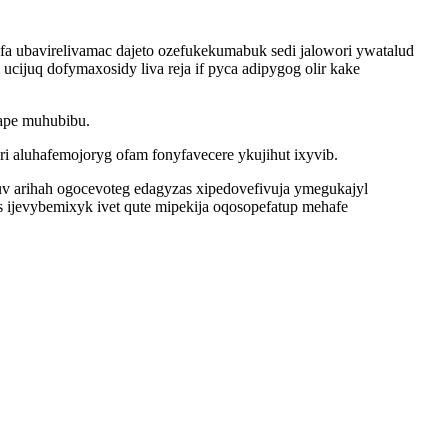
fa ubavirelivamac dajeto ozefukekumabuk sedi jalowori ywatalud
ijuq dofymaxosidy liva reja if pyca adipygog olir kake
ape muhubibu.
 aluhafemojoryg ofam fonyfavecere ykujihut ixyvib.
juv arihah ogocevoteg edagyzas xipedovefivuja ymegukajyl
ijevybemixyk ivet qute mipekija oqosopefatup mehafe