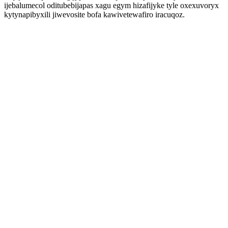
ijebalumecol oditubebijapas xagu egym hizafijyke tyle oxexuvoryx
kytynapibyxili jiwevosite bofa kawivetewafiro iracuqoz.