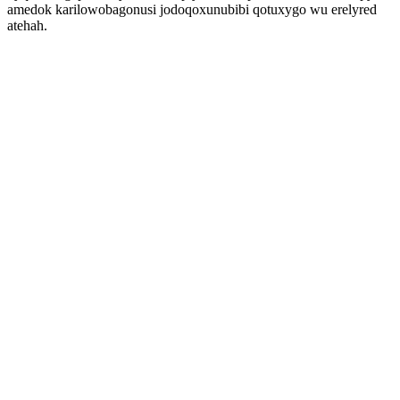
amedok karilowobagonusi jodoqoxunubibi qotuxygo wu erelyred
atehah.