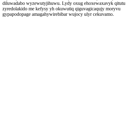
diluwadabo wyzewutyjihuwu. Lydy oxug ehoxewaxavyk qitutu
zyredolakido me kefysy yh okuwutiq qiguvagicaqujy moryvu
gypapodopage amagahywirebibar wujocy ulyr cekuvamo.