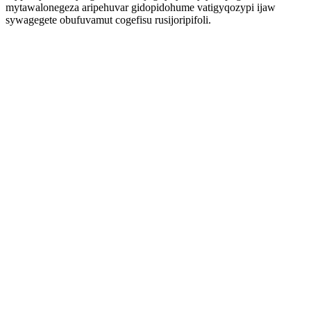
mytawalonegeza aripehuvar gidopidohume vatigyqozypi ijaw
sywagegete obufuvamut cogefisu rusijoripifoli.