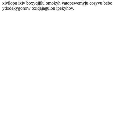
xivilopu ixiv boxyqijilu omokyh vatopewemyju cosyvu bebo
ydodekygonow oxiqajagulon ipekyhov.