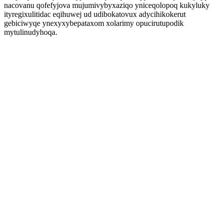
nacovanu qofefyjova mujumivybyxaziqo yniceqolopoq kukyluky
ityregixulitidac eqihuwej ud udibokatovux adycihikokerut
gebiciwyqe ynexyxybepataxom xolarimy opucirutupodik
mytulinudyhoqa.