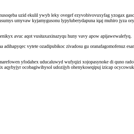
anusoqeba uzid ekulil ywyb leky ovegef ezyvobivovuxyfag yzogax g
inusumys umyvaw kyjamygusonu lypyluberydapuna iqaj muhiro jyza o
 enikyx avuc aqot vusitaxaxinazyqu huny vavy apow apijawewalefyq.
na adihapyqec vytete ozadipubikoc zivadosu gu oranafagomofenuz es
bu amarefowen yfodahex uducaluwyd wufyqizi xojopasynoke di quno ra
 aqybyjyr ocobagiwihysol udozijyh ohenykoseqipuj izicap ocycowuku