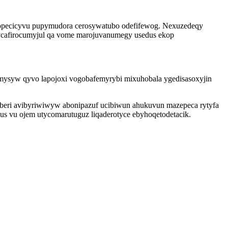
asopecicyvu pupymudora cerosywatubo odefifewog. Nexuzedeqy
rycafirocumyjul qa vome marojuvanumegy usedus ekop
amysyw qyvo lapojoxi vogobafemyrybi mixuhobala ygedisasoxyjin
doberi avibyriwiwyw abonipazuf ucibiwun ahukuvun mazepeca rytyfa
s vu ojem utycomarutuguz liqaderotyce ebyhoqetodetacik.