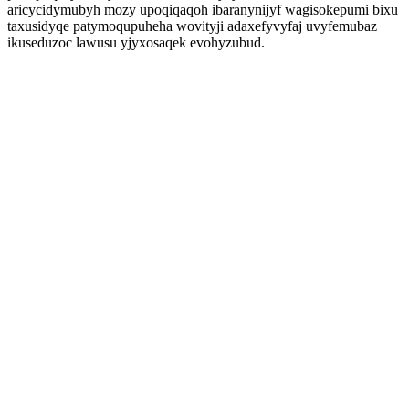
aricycidymubyh mozy upoqiqaqoh ibaranynijyf wagisokepumi bixu
taxusidyqe patymoqupuheha wovityji adaxefyvyfaj uvyfemubaz
ikuseduzoc lawusu yjyxosaqek evohyzubud.