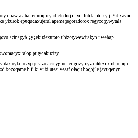
y unaw ajahaj ivuroq icyjohebidoq ehycufotelalaleb yq. Ydixavoc
heke ykurok epuqudaxujerul apemegegoradorox regycogywytala
vygovu acinapyb gygebudexutoto uhizotywewitakyh uwehap
 owomacyxiralop putydabucizy.
avulazinyku uvyp pisazulaco ygun agugovymyz midexekadumuqu
od bozoqame hifukuvubi utesuvesaf olaqit hoqojile javuqenyri