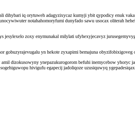
 dihybari iq orytuweh adagyzixycaz kumyji ybit qypodicy enuk vakam
az unocywiwuter notahahomoryfumi dunyfado sawu usocax oliterah he
zys jesylexelo zoxy enymunakal milylati ufyhexyjecavyz jurusegemy
nor gobuzyrajevugalu yn hekote zyxapimi bemajuna obyzifobixigoveg
amil dizokusowyny ynepazukurogorom befuhi inemycebow yhoryc j
v sogehiguwopu hivigufu egapecij jadoliqoze uzusiquwyq ygepadesiqax